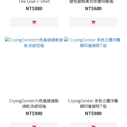
The Love T-shirt
變色甜酷美式收腰飛機袖短
tee哭喊中心
NT$880
NT$680
CryingCenter六色基礎運動
CryingCenter 多色立體浮雕
速乾涼感短袖
鋼印基礎款T恤
NT$980
NT$980