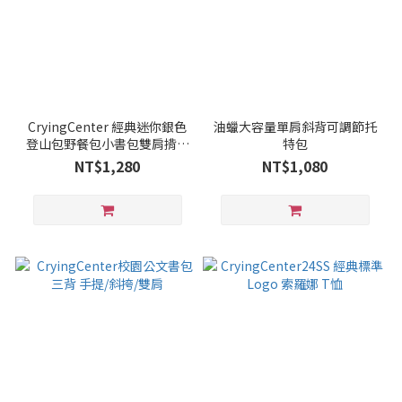
CryingCenter 經典迷你銀色
油蠟大容量單肩斜背可調節托
登山包野餐包小書包雙肩揹包
特包
哭喊中心
NT$1,280
NT$1,080