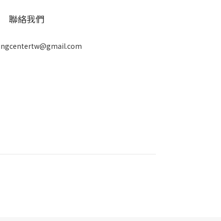
聯絡我們
ingcentertw@gmail.com