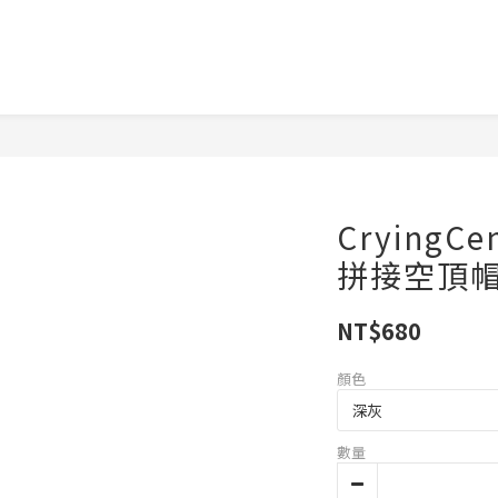
CryingC
拼接空頂
NT$680
顏色
數量