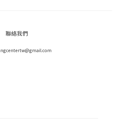
聯絡我們
ingcentertw@gmail.com