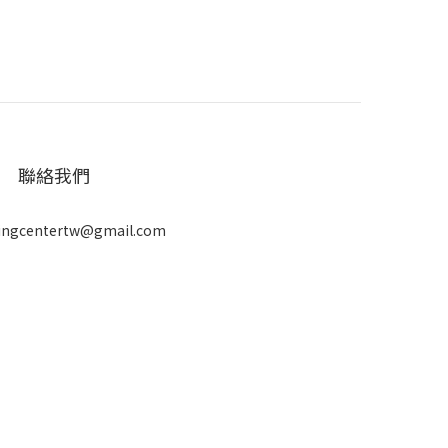
聯絡我們
ingcentertw@gmail.com