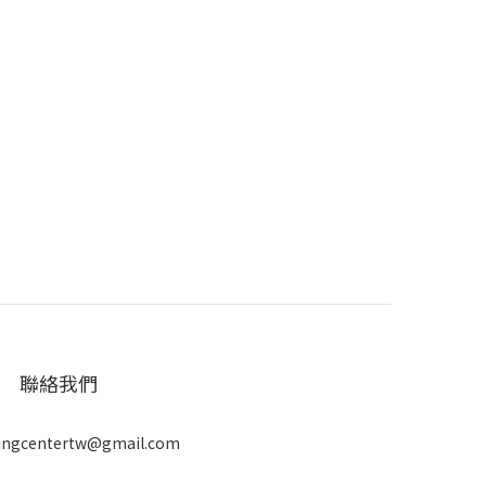
聯絡我們
ingcentertw@gmail.com