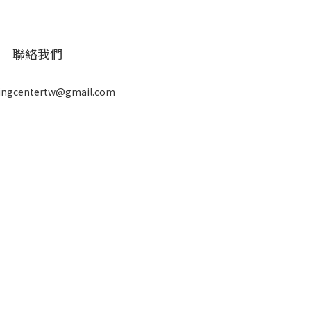
聯絡我們
ingcentertw@gmail.com