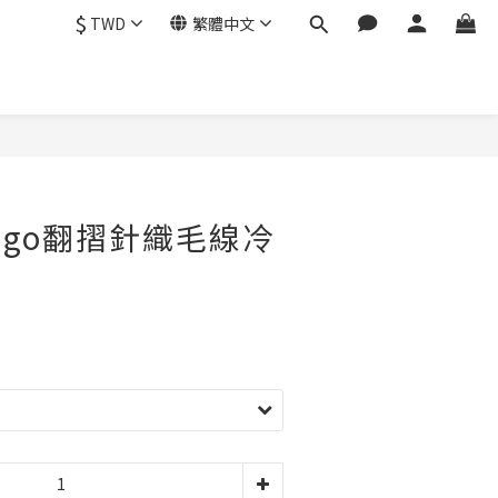
$
TWD
繁體中文
ogo翻摺針織毛線冷