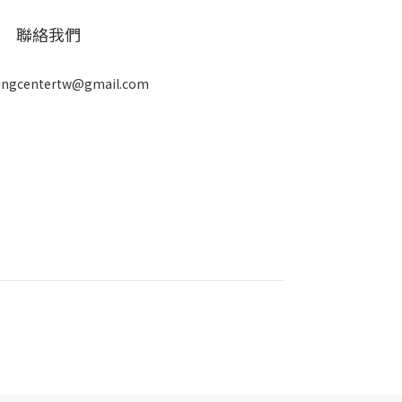
聯絡我們
ingcentertw@gmail.com