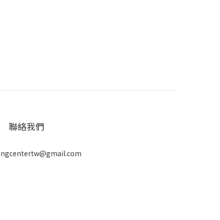
聯絡我們
ingcentertw@gmail.com