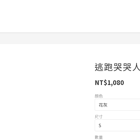
逃跑哭哭
NT$1,080
顏色
尺寸
數量