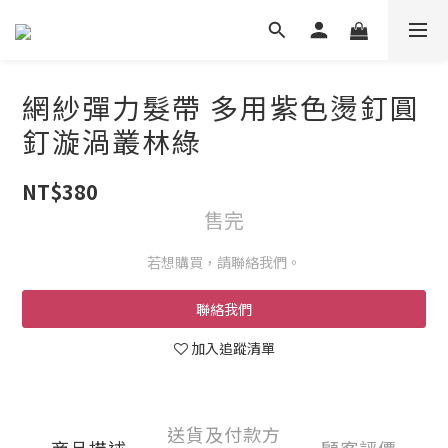
網紗彈力髮帶 多用紫色燙釘圓
釘漩渦叢林綠
NT$380
售完
若想購買，請聯絡我們。
聯絡我們
加入追蹤清單
送貨及付款方
商品描述
顧客評價