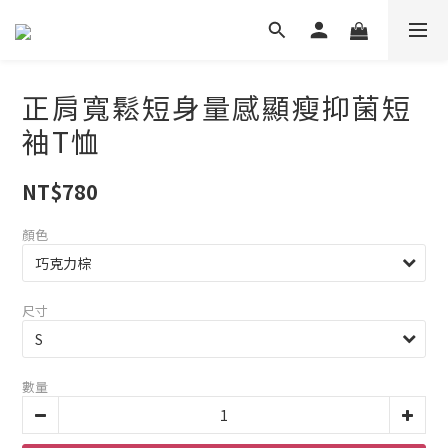
正肩寬鬆短身量感顯瘦抑菌短
袖T恤
NT$780
顏色
尺寸
數量